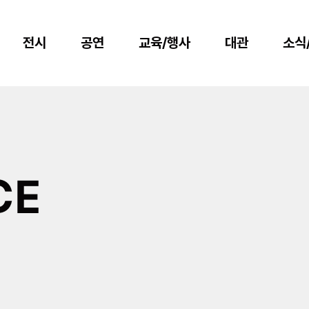
전시
공연
교육/행사
대관
소식
CE