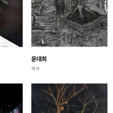
윤대희
작가