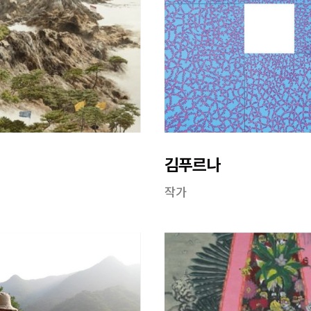
김푸르나
작가