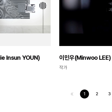
e Insun YOUN)
이민우(Minwoo LEE)
작가
1
2
3