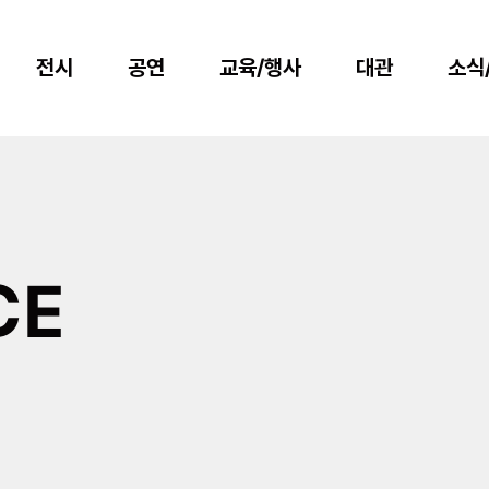
전시
공연
교육/행사
대관
소식
CE