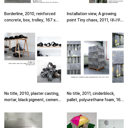
Borderline, 2010, reinforced
Installation view, A growing
concrete, box, trolley, 167 x
point Tiny chaos, 2011, 대나무,
65 x 65 cm
콘크리트 캐스팅, 가변 설치
No title, 2010, plaster casting,
No title, 2011, cinderblock,
mortar, black pigment, cement,
pallet, polyurethane foam, 160
wood, 167 x 400 x 75 cm
x 120 x 120 cm