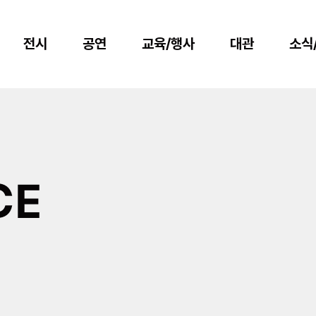
전시
공연
교육/행사
대관
소식
CE