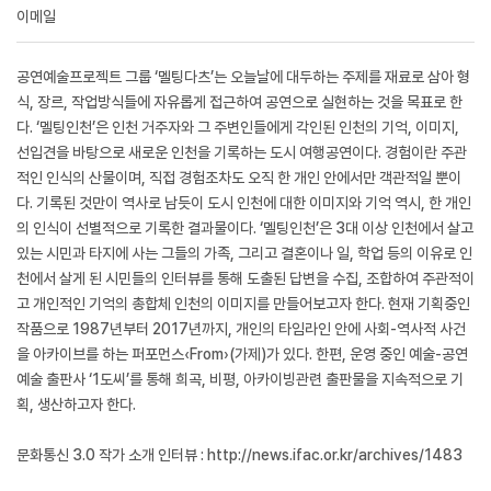
이메일
공연예술프로젝트 그룹 ‘멜팅다츠’는 오늘날에 대두하는 주제를 재료로 삼아 형
식, 장르, 작업방식들에 자유롭게 접근하여 공연으로 실현하는 것을 목표로 한
다. ‘멜팅인천’은 인천 거주자와 그 주변인들에게 각인된 인천의 기억, 이미지,
선입견을 바탕으로 새로운 인천을 기록하는 도시 여행공연이다. 경험이란 주관
적인 인식의 산물이며, 직접 경험조차도 오직 한 개인 안에서만 객관적일 뿐이
다. 기록된 것만이 역사로 남듯이 도시 인천에 대한 이미지와 기억 역시, 한 개인
의 인식이 선별적으로 기록한 결과물이다. ‘멜팅인천’은 3대 이상 인천에서 살고
있는 시민과 타지에 사는 그들의 가족, 그리고 결혼이나 일, 학업 등의 이유로 인
천에서 살게 된 시민들의 인터뷰를 통해 도출된 답변을 수집, 조합하여 주관적이
고 개인적인 기억의 총합체 인천의 이미지를 만들어보고자 한다. 현재 기획중인
작품으로 1987년부터 2017년까지, 개인의 타임라인 안에 사회-역사적 사건
을 아카이브를 하는 퍼포먼스‹From›(가제)가 있다. 한편, 운영 중인 예술-공연
예술 출판사 ‘1도씨’를 통해 희곡, 비평, 아카이빙관련 출판물을 지속적으로 기
획, 생산하고자 한다.
문화통신 3.0 작가 소개 인터뷰 : http://news.ifac.or.kr/archives/1483