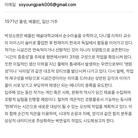
이메일
soyoungpark006@gmail.com
1971년 출생, 베를린, 일산 거주
박성소영은 베를린 예술대학교에서 순수미술을 수학하고, 다니엘 리히터 교수
의 마이스터 슐러로 졸업한 후 현재까지 한국과 독일에서 활동을 이어가고 있다.
작가는 시공간은 연속적이거나 선형적인 것이 아니라 뒤얽힘으로 공존한다는
‘시간의 중층성’을 주제로 평면에서부터 3차원 구성으로 작업을 확장시켜 왔다.
또한 이질적인 생산 이력을 지닌 물체의 틈새에서 발생하는 우연으로부터 ‘영원
성’이나 ‘사라짐’과 같은 대조적 모티브를 발단시켜 나가고 있다. 다시 말해, 작업
적 재구성을 바탕으로 시공간성이라는 의미를 드러내는 상반된 감각과 이야기
들이 서로 당기고 부딪히며 재생산 되는 에너지의 증폭을 유도한다.
입주해 있는 동안 작가는 개인 혹은 사회, 문화적 역사가 담긴 재료를 수집하여
조형적 실험을 진행할 예정이다. 철저히 객관적인 조형물로서 기능하는 동시에
'현재'라는 시간으로 새로운 대상이 될 수 있는 오브제 작업을 계획하고 있다. 이
와 함께 순간적 직관을 이용하여, 시대적 순응과 지배, 망각과 같은 힘의 분투를
상상적 내러티브로 추상화하는 벽면설치 작업도 시도해보고자 한다.