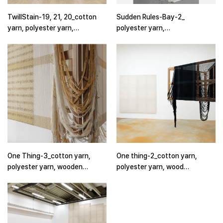
TwillStain-19, 21, 20_cotton
Sudden Rules-Bay-2_
yarn, polyester yarn,
polyester yarn,
dye_90.5x38 inches 3ech
dye_230x455cm_2017
230x97cm_2018
One Thing-3_cotton yarn,
One thing-2_cotton yarn,
polyester yarn, wooden
polyester yarn, wood
frame_220x146x146cm_2018
frame_220x146x146cm_2014