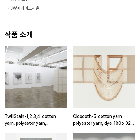
- JW메리어트서울
작품 소개
TwillStain-1,2,3,4_cotton
Clooooth-5_cotton yarn,
yarn, polyester yarn,
polyester yarn, dye_180 x 320
dye_145x97cm_2015
X 3cm_2014