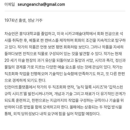
이메일
seungeancha@gmail.com
1974년 출생, 성남 거주
차승언은 홍익대학교를 졸업하고, 미국 시카고예술대학에서 회화 전공으로 석
사를 취득한 후, 베틀로 짠 캔버스를 제작하며 회화의 조건을 지속적으로 탐구하
고 있다. 작가의 작품은 언뜻 보면 평면 회화처럼 보인다. 그러나 작품을 자세히
들여다보면 전적으로 직물로 구성되어 있는 것을 발견할 수 있다. 작가는 현재
20 세기 미술 현장의 과거 유산을 되돌아보고 동양과 서양, 시각과 촉각, 정신과
물질의 경계를 가로 지르는 다양한 예술 요소를 섞는 것에 관심이 있다. 작가는
직조회화 작업을 진행해오며 기술적인 능숙함에 만족하기도 하고, 또 다른 한편
으로 경계하게 되기도 한다.
인천아트플랫폼에서 작가의 두 직조회화 연작, ‘능직 얼룩 시리즈’와 ‘갑작스런
규칙 시리즈’를 발전시켜나가며, 개념과 기술 그리고 재료가 더 유기적인 관계가
되도록 훈련하고, 한편으로는 지금까지의 작업을 구성하는 규칙이나 기술을 위
반하며 다른 방법을 함께 모색하고자 한다. 올해에는 상충되는 두 작업 방식을
통해, 외적 당위성보다 내적 요구에 힘을 실어 작업할 예정이다.