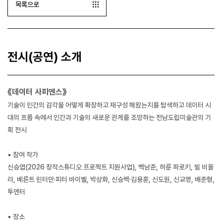
목록으로
전시(공연) 소개
《데이터 사피엔스》
기술이 인간의 감각을 어떻게 확장하고 재구성 해왔는지를 탐색하고 데이터 시
대의 흐름 속에서 인간과 기술의 새로운 관계를 조망하는 전남도립미술관의 기
획 전시
▪ 참여 작가
신승엽(2026 창작스튜디오 프로젝트 지원사업), 백남준, 하룬 파로키, 빌 비올
라, 베른트 린터만·피터 바이벨, 박상화, 신승백·김용훈, 신도원, 신교명, 배준형,
투엔터
▪ 장소