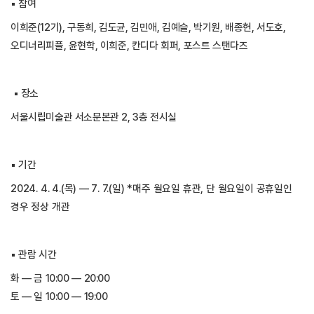
▪
참여
이희준
(12
기
), 구동희, 김도균, 김민애, 김예슬, 박기원, 배종헌, 서도호,
오디너리피플, 윤현학, 이희준, 칸디다 회퍼, 포스트 스탠다즈
▪
장소
서울시립미술관 서소문본관 2, 3층 전시실
▪
기간
2024. 4. 4.(목
)
—
7
. 7.(일
) *매주 월요일 휴관, 단 월요일이 공휴일인
경우 정상 개관
▪
관람 시간
화
—
금
10:00
—
20:00
토
—
일
10:00
—
19:00