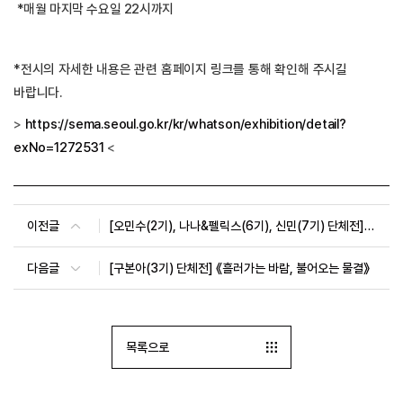
*매월 마지막 수요일 22시까지
*
전시의
자세한 내용은
관련 홈페이지 링크를 통해 확인해
주시길
바랍니다
.
>
https://sema.seoul.go.kr/kr/whatson/exhibition/detail?
exNo=1272531
<
이전글
[오민수(2기), 나나&펠릭스(6기), 신민(7기) 단체전] 《버릴 것 없는 전시》
다음글
[구본아(3기) 단체전] 《흘러가는 바람, 불어오는 물결》
목록으로