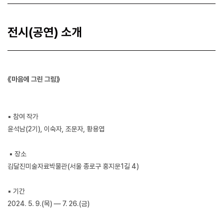
전시(공연) 소개
《마음에 그린 그림》
▪ 참여 작가
윤석남(2기), 이숙자, 조문자, 황용엽
▪ 장소
김달진미술자료박물관(서울 종로구 홍지문1길 4)
▪ 기간
2024. 5. 9.(목) — 7. 26.(금)