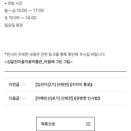
▪ 관람 시간
월—금 10:00 — 17:00
토 10:00 — 14:00
일요일 휴관
*전시의 자세한 내용은 관련 링크를 통해 확인해 주시길 바랍니다.
>
김달진미술자료박물관_마음에 그린 그림
<
이전글
[임선이(2기) 단체전] 《지각의 통로》
다음글
[이해민선(4기) 단체전] 《유명한 인사법》
목록으로