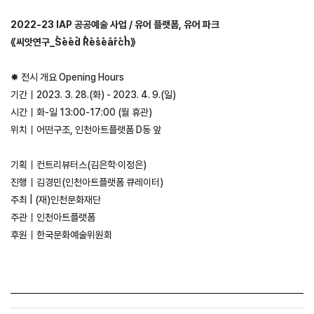
2022-23 IAP 공공예술 사업 / 유어 플랫폼, 유어 파크
《씨앗연구_S̊e̊e̊d̊ R̊e̊s̊e̊år̊c̊h̊》
✸ 전시 개요 Opening Hours
기간｜2023. 3. 28.(화) - 2023. 4. 9.(일)
시간｜화-일 13:00-17:00 (월 휴관)
위치｜어떤구조, 인천아트플랫폼 D동 앞
기획｜컨트리뷰터스(김은학·이정은)
진행｜김경민(인천아트플랫폼 큐레이터)
주최 | (재)인천문화재단
주관｜인천아트플랫폼
후원｜한국문화예술위원회