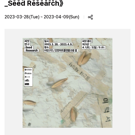
_S̊e̊e̊d̊ R̊e̊s̊e̊år̊c̊h̊》
2023-03-28(Tue) ~ 2023-04-09(Sun)