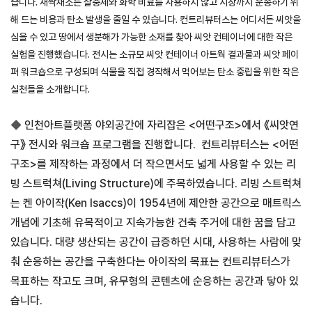
습니다. 새싹채소는 살충제와 화학 비료를 사용하지 않고 시장까지 운송하기 위
해 드는 비용과 탄소 발생을 줄일 수 있습니다.
컨트리뷰터스는 어디서든 씨앗을
심을 수 있고 땅에서 생분해가 가능한 소재를 찾아 씨앗 컨테이너에 대한 작은
실험을 진행했습니다.
전시는 소규모 씨앗 컨테이너 아트웍 결과물과 씨앗 페이
퍼 워크숍으로 구성되며 식물을 직접 경작해서 먹어보는 탄소 중립을 위한 작은
실천들을 소개합니다.
◆
인천아트플랫폼 야외공간에 자리잡은 <어떤구조>에서 《씨앗연
구》 전시와 워크숍 프로그램을 진행합니다. 컨트리뷰터스는 <어떤
구조>를 제작하는 과정에서 더 작으면서도 넓게 사용할 수 있는 리
빙 스트럭쳐(Living Structure)에 주목하였습니다. 리빙 스트럭쳐
는 켄 아이작(Ken Isaccs)이 1954년에 제안한 공간으로 매트릭스
개념에 기초해 유목적이고 지속가능한 건축 주거에 대한 꿈을 담고
있습니다. 대량 생산되는 공간이 급증하던 시대, 사용하는 사람에 맞
춰 순응하는 공간을 구축한다는 아이작의 목표는 컨트리뷰터스가
목표하는 작고도 크며, 유무형의 콘텐츠에 순응하는 공간과 닿아 있
습니다.