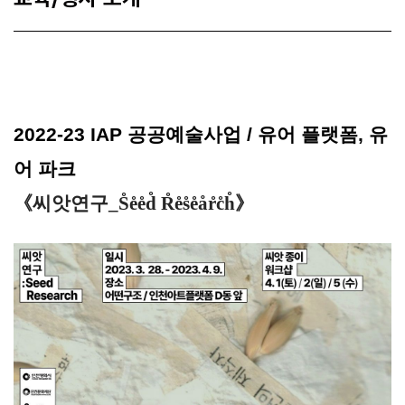
2022-23 IAP
공공예술사업
/
유어 플랫폼
,
유
어 파크
《씨앗연구_S̊e̊e̊d̊ R̊e̊s̊e̊år̊c̊h̊》