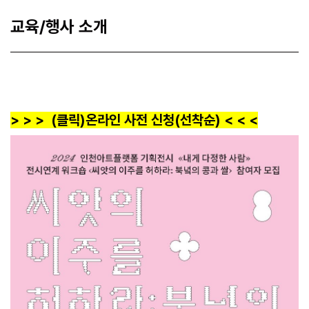
교육/행사 소개
>
>
>
(클릭)
온라인 사전 신
청
(선착순
)
<
<
<