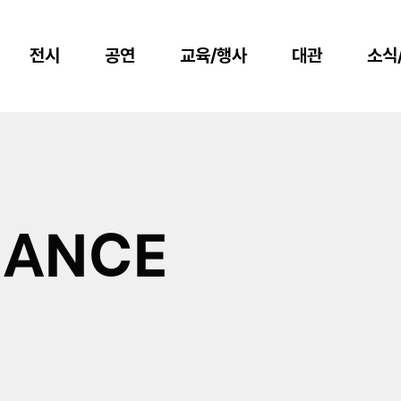
전시
공연
교육/행사
대관
소식
MANCE