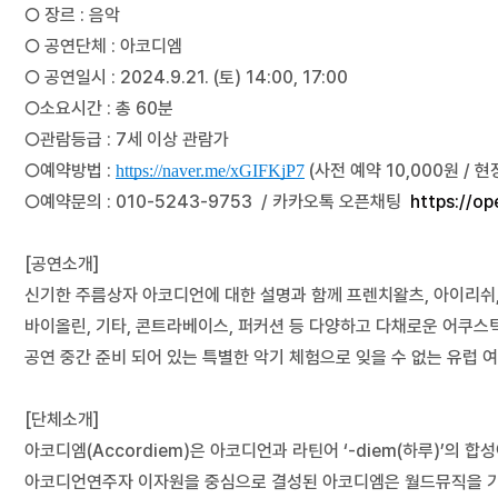
○ 장르 : 음악
○ 공연단체 : 아코디엠
○ 공연일시 : 2024.9.21. (토) 14:00, 17:00
○소요시간 : 총 60분
○관람등급 : 7세 이상 관람가
○예약방법 :
(사전 예약 10,000원 / 현
https://naver.me/xGIFKjP7
○예약문의 : 010-5243-9753 / 카카오톡 오픈채팅
https://o
[공연소개]
신기한 주름상자 아코디언에 대한 설명과 함께
프렌치왈츠, 아이리쉬,
바이올린, 기타, 콘트라베이스, 퍼커션 등 다양하고 다채로운 어쿠스
공연 중간 준비 되어 있는 특별한 악기 체험으로 잊을 수 없는 유럽 
[단체소개]
아코디엠(Accordiem)은 아코디언과 라틴어 ‘-diem(하루)’의 합
아코디언연주자 이자원을 중심으로 결성된 아코디엠은 월드뮤직을 기반