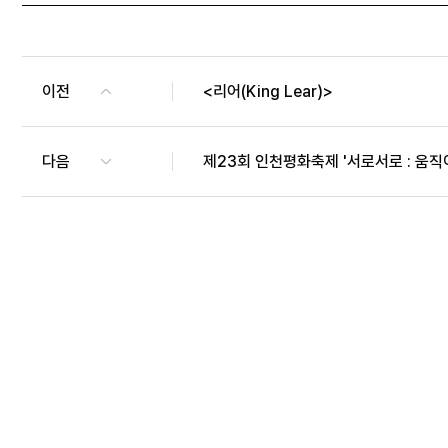
이전
<리어(King Lear)>
다음
제23회 인천평화축제 '서로서로 : 움직