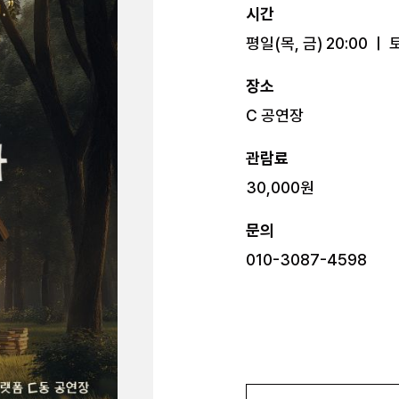
시간
평일(목, 금) 20:00 ㅣ 토
장소
C 공연장
관람료
30,000원
문의
010-3087-4598