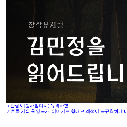
○
관람시
(
행사참여시
)
유의사항
커튼콜 제외 촬영불가
,
이머시브 형태로 객석이 불규칙하게 