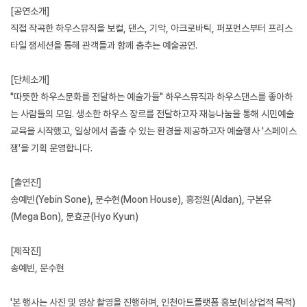
[공연소개]
직접 작곡한 하우스뮤직을 보컬, 댄스, 기악, 아크로바틱, 퍼포먼스부터 프리스
타일 잼세션을 통해 관객들과 함께 춤추는 예술공연.
[단체소개]
"따뜻한 하우스문화를 전달하는 예술가들" 하우스뮤직과 하우스댄스를 좋아하
는 사람들의 모임. 생소한 하우스 장르를 전달하고자 재능나눔을 통해 시민예술
교육을 시작했고, 일상에서 춤출 수 있는 환경을 제공하고자 예술행사 '스페이스
잼'을 기획 운영합니다.
[출연진]
송예빈(Yebin Sone), 문수현(Moon House), 홍정원(Aldan), 구본유
(Mega Bon), 문효균(Hyo Kyun)
[제작진]
송예빈, 문수현
'본 행사는 사진 및 영상 촬영을 진행하며, 인천아트플랫폼 홍보(비상업적 목적)