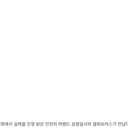
대회에서 실력을 인정 받은 인천의 락밴드 삼점일사와 셀위브라스가 만났다