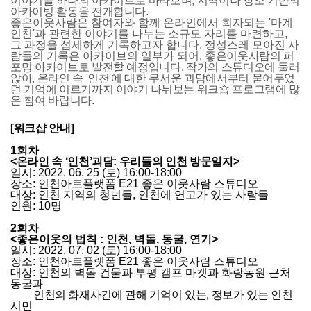
이야기를 하나의 아카이브로 바라보며,
지역이나
장
소 기반의
아카이빙 활동을 전개합니다.
좋은이웃사람은
참여자와 함께
온라인에서 회자되는 '마계
인천'과 관련한 이야기를 나누는 소규모 자리를 마련하고,
그 과정
을 섬세하게
기록
하고자 합니다
.
정성스레 모아진 사
람들의 기록은 아카이브
의 일부가 되어,
좋은
이웃사람의
퍼
포밍 아카이브로 발전할 예정입니다. 작가의 스튜디오에 둘러
앉아,
온라인 속 '인천'에 대한 무서운 괴담에서부터
묻어두었
던
기억에 이르기까지
이야기 나눠보는
워크숍 프로그램에 많
은 참여 바랍니다.
[워크샵 안내]
1회차
<온라인 속 ‘인천’괴담: 우리들의 인천 방문일지>
일시: 2022. 06. 25 (토) 16:00-18:00

장소: 인천아트플랫폼 E21 좋은 이웃사람 스튜디오

대상: 인천 지역의 청년들, 인천에 연고가 있는 사람들
인원: 10명

2회차
<좋은이웃의 법칙 : 인천, 벽돌, 동굴, 연기>
일시: 2022. 07. 02 (토) 16:00-18:00

장소: 인천아트플랫폼 E21 좋은 이웃사람 스튜디오

대상: 인천의 벽돌 건물과 부평 캠프 마켓과 화랑농원 근처 
동굴과
인천의 화재사건에 관해 기억이 있는, 정보가 있는 인천
시민