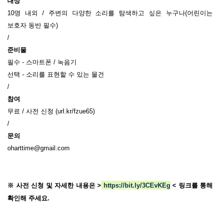
대상
10
명 내외
/
주변의 다양한 소리를 탐색하고 싶은 누구나
(
어린이는
보호자 동반 필수
)
/
준비물
필수
-
스마트폰
/
녹음기
선택
-
소리를 표현할 수 있는 물건
/
참여
무료
/
사전 신청
(url.kr/fzue65)
/
문의
oharttime@gmail.com
※ 사전 신청 및 자세한 내용은
>
https://bit.ly/3CEvKEg
< 링크
를 통해
확인해 주세요.