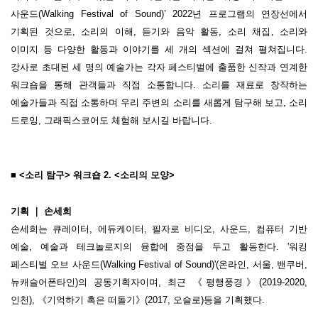
사운드
(
Walking Festival of Sound
)
’
2022
년 프로그램의 연장선에서
기획된 것으로
,
소리의 이해
,
듣기와 음악 활동
,
소리 채집
,
소리와
이미지 등 다양한 활동과 이야기를 세 개의 섹션에 걸쳐 펼쳐집니다
.
강사로 초대된 세 명의 예술가는 각자 페스티벌에 출품한 신작과 연계한
워크숍을 통해 관객들과 직접 소통합니다
.
소리를 재료로 창작하는
예술가들과 직접 소통하며 우리 주변의 소리를 새롭게 탐구해 보고
,
소리
드로잉
,
그래픽스코어도 체험해 보시길 바랍니다
.
■
<
소리 탐구
>
워크숍
2. <
소리의 모양
>
기획
｜ 손세희
손세희는 큐레이터
,
에듀케이터
,
필자로 비디오
,
사운드
,
컴퓨터 기반
예술
,
예술과 테크놀로지의 융합에 중점을 두고 활동한다
. '
워킹
페스티벌 오브 사운드
(Walking Festival of Sound)'(
온라인
,
서울
,
밴쿠버
,
뉴캐슬어폰타인
)
의 공동기획자이며
,
최근 《평행풍경》
(2019-2020,
인천
),
《기억하기 혹은 떠돌기》
(2017,
오슬로
)
등을 기획했다
.