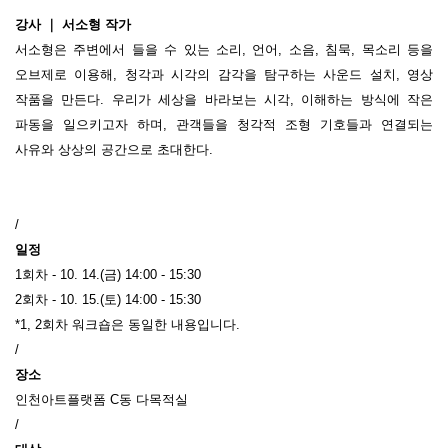
강사 ｜ 서소형 작가
서소형은 주변에서 들을 수 있는 소리
,
언어
,
소음
,
침묵
,
목소리 등을
오브제로 이용해
,
청각과 시각의 감각을 탐구하는 사운드 설치
,
영상
작품을 만든다
.
우리가 세상을 바라보는 시각
,
이해하는 방식에 작은
파동을 일으키고자 하며
,
관객들을 청각적 조형 기호들과 연결되는
사유와 상상의 공간으로 초대한다
.
/
일정
1
회차
- 10. 14.(
금
) 14:00 - 15:30
2
회차
- 10. 15.(
토
) 14:00 - 15:30
*1, 2
회차 워크숍은 동일한 내용입니다
.
/
장소
인천아트플랫폼
C
동 다목적실
/