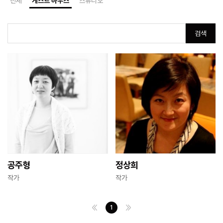
전체
게스트 하우스
스튜디오
검색
공주형
정상희
작가
작가
1