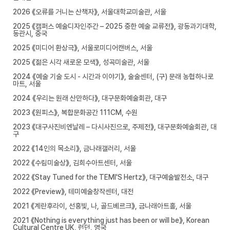
2026 《오류를 거니는 산책자》, 서울대학교미술관, 서울
2025 《캠퍼스 예술디자인주간 – 2025 중한 예술 교류전》, 광동과기대학,
동관시, 중국
2025 《미디어 환상극》, 서울로미디어캔버스, 서울
2025 《젊은 시각 새로운 모색》, 성곡미술관, 서울
2024 《예술 기술 도시 - 시간과 이야기》, 술술센터, (구) 문래 농협하나로
마트, 서울
2024 《우리는 원래 산만하다》, 대구문화예술회관, 대구
2023 《원피스》, 복합문화공간 111CM, 수원
2023 《대구사진비엔날레 – 다시사진으로, 주제전》, 대구문화예술회관, 대
구
2022 《14인의 목소리》, 금나래갤러리, 서울
2022 《수림미술상》, 김희수아트센터, 서울
2022 《Stay Tuned for the TEMI'S Hertz》, 대구예술발전소, 대구
2022 《Preview》, 테미예술창작센터, 대전
2021 《계란후라이, 선홍빛, 나, 골드베르크》, 금나래아트홀, 서울
2021 《Nothing is everything just has been or will be》, Korean
Cultural Centre UK, 런던, 영국