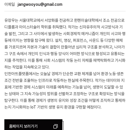
이메일
jangwooyou@gmail.com
유장우는 서울대학교에서 서양화를 전공하고 뮌헨미술대학에서 조소 전공으로
디플롬과 마이스터슐러 학위를 취득했다. 작가는 신자유주의적 사고방식과 기
술 발전, 그리고 그 사이에서 발생하는 사회경제적 메커니즘이 개인의 사고와 행
동에 미치는 영향을 탐구해 왔다. 설치, 영상, 퍼포먼스, 사운드 등 다양한 매체
를 가로지르며 자본과 기술의 결합이 만들어낸 심리적 구조를 분석하고, 나아가
그 구조 속에서 개인의 인식과 행동 양식이 어떠한 방식으로 형성되고 유통되는
지를 추적한다. 이를 통해 사회 시스템의 작동 논리 자체를 재맥락화하고 가시화
하는 작업을 지속해오고 있다.
인천아트플랫폼에서는 오늘날 경제가 단순한 교환 체계를 넘어 환경·노동·생존
조건 전반을 조율하는 인프라로 작동하는 현실에 주목한다. 작가는 데이터와 지
표에 기반한 경제 시스템이 미래를 예측하는 기능을 넘어, 생명이 도달할 수 있
는 상태와 그 지속 가능성의 범위를 선별하고 조정하는 구조로 확장되는 방식을
탐구한다. 이를 통해 경제가 생명의 유지와 성장 조건을 어떻게 조직하고 통제하
는지 가시화하는 IoT 기반의 생명 유지 환경을 구현할 예정이다.
홈페이지 보러가기