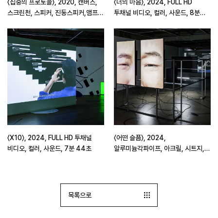
〈집중의 프로토콜〉, 2020, 캔버스,
〈너의 마음〉, 2024, FULL HD
스크린천, 스피커, 진동스피커,앰프,
투채널 비디오, 컬러, 사운드, 8분
빔프로젝션, 4개채널 각각 FHD
52초
Video 5분, 1개채널 FHD Video
8분
〈X10〉, 2024, FULL HD 투채널
〈어떤 슬픔〉, 2024,
비디오, 컬러, 사운드, 7분 44초
알루미늄각파이프, 아크릴, 시트지,
모니터, 2×3×2(h)m, FULL HD
3채널 비디오, 컬러, 무음, 1시간
23분 27초
목록으로