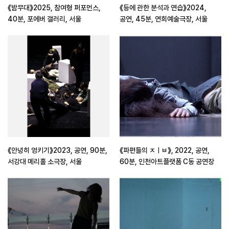
《밤무대》2025, 참여형 퍼포먼스,
《등에 관한 분석과 연습》2024,
40분, 포에버 갤러리, 서울
공연, 45분, 연희예술극장, 서울
《안녕히 엉키기》2023, 공연, 90분,
《파편들의 ㅈㅣㅂ》, 2022, 공연,
서강대 메리홀 소극장, 서울
60분, 인천아트플랫폼 C동 공연장