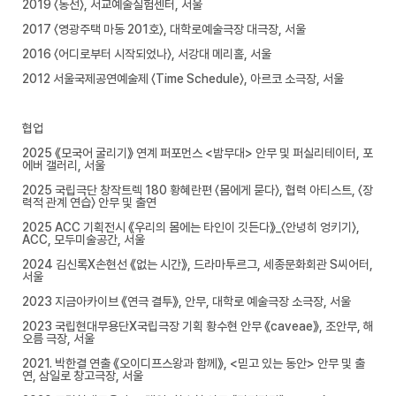
2019 〈동선〉, 서교예술실험센터, 서울
2017 〈영광주택 마동 201호〉, 대학로예술극장 대극장, 서울
2016 〈어디로부터 시작되었나〉, 서강대 메리홀, 서울
2012 서울국제공연예술제 〈Time Schedule〉, 아르코 소극장, 서울
협업
2025 《모국어 굴리기》 연계 퍼포먼스 <밤무대> 안무 및 퍼실리테이터, 포
에버 갤러리, 서울
2025 국립극단 창작트렉 180 황혜란편 〈몸에게 묻다〉, 협력 아티스트, 〈장
력적 관계 연습〉 안무 및 출연
2025 ACC 기획전시 《우리의 몸에는 타인이 깃든다》_〈안녕히 엉키기〉,
ACC, 모두미술공간, 서울
2024 김신록X손현선 《없는 시간》, 드라마투르그, 세종문화회관 S씨어터,
서울
2023 지금아카이브 《연극 결투》, 안무, 대학로 예술극장 소극장, 서울
2023 국립현대무용단X국립극장 기획 황수현 안무 《caveae》, 조안무, 해
오름 극장, 서울
2021. 박한결 연출 《오이디프스왕과 함께》, <믿고 있는 동안> 안무 및 출
연, 삼일로 창고극장, 서울