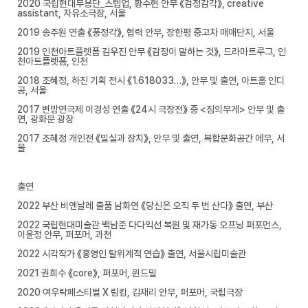
2020 국립현대무용단_스텝업, 황수현 안무 《검정감각》, creative
assistant, 자유소극장, 서울
2019 송주원 연출 《풍정각》, 협력 안무, 장한평 중고차 매매단지, 서울
2019 인천아트플렛폼 김우진 안무 《감정이 말하는 것》, 드라마트루그, 인
천아트플렛폼, 인천
2018 조혜정, 하진 기획 전시 《1.618033…》, 안무 및 출연, 아트홀 인디
공, 서울
2017 변방연극제 이경성 연출 《24시 극장전》 중 <짐의무게> 안무 및 출
연, 광화문 광장
2017 조혜정 개인전 《밀실과 장치》, 안무 및 출연, 복합문화공간 에무, 서
울
출연
2022 부산 비엔날레 출품 남화연 《당신은 오직 두 번 산다》 출연, 부산
2022 국립현대미술관 백남준 다다익선 복원 및 재가동 오프닝 퍼포먼스,
이윤정 안무, 퍼포머, 과천
2022 시각작가 《홍영인 탈위계적 연습》 출연, 서울시립미술관
2021 권희수 《core》, 퍼포머, 윈드밀
2020 여우락페스티벌 X 림킴, 김재리 안무, 퍼포머, 국립극장