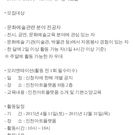
‣
모집대상
- 문화예술관련 분야 전공자
-
전시
,
공연
,
문화예술교육 분야에 관심 있는 자
-
문화예술 기관
(
미술관
,
박물관 등
)
에서 자원봉사 경험이 있는 자
- 한 달에
2
일 이상 활동 가능 자
(1
일
4
시간 이상 기준
)
※
주말에 활동 가능한 자 우대
‣
오리엔테이션(활동 전 1회 필수이수)
- 일 정
: 신청자에 한해 개별 공지
- 장 소
:
인천아트플랫폼
H
동
2
층
- 교육내용
:
인천아트플랫폼 소개 및 기본소양교육
‣
활동일정
-
기 간
: 2015
년
4
월
11
일
(
토
) ~ 2015
년
12
월
31
일
(
목
)
-
장 소
:
인천아트플랫폼
-
활동시간
: 10
시
~ 18
시