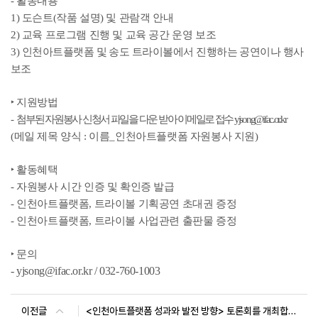
-
활동내용
1)
도슨트
(
작품 설명
)
및 관람객 안내
2)
교육 프로그램 진행 및 교육 공간 운영 보조
3)
인천아트플랫폼 및 송도 트라이볼에서 진행하는 공연이나 행사
보조
‣
지원방법
-
첨부된 자원봉사 신청서 파일을 다운 받아 이메일로 접수
yjsong@ifac.or.kr
(
메일 제목 양식
:
이름
_
인천아트플랫폼 자원봉사 지원
)
‣
활동혜택
-
자원봉사 시간 인증 및 확인증 발급
-
인천아트플랫폼
,
트라이볼 기획공연 초대권 증정
- 인천아트플랫폼
,
트라이볼 사업관련 출판물 증정
‣
문의
- yjsong@ifac.or.kr / 032-760-1003
이전글
<인천아트플랫폼 성과와 발전 방향> 토론회를 개최합니다.