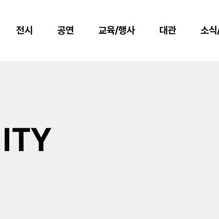
전시
공연
교육/행사
대관
소식
ITY