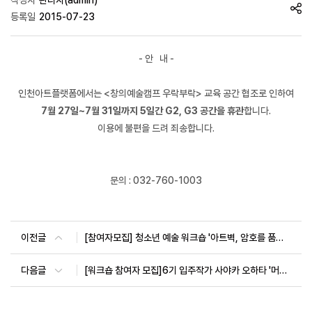
작성자
관리자(admin)
등록일
2015-07-23
- 안 내 -
인천아트플랫폼에서는 <창의예술캠프 우락부락> 교육 공간 협조로 인하여
7월 27일~7월 31일까지 5일간 G2, G3 공간을 휴관
합니다.
이용에 불편을 드려 죄송합니다.
문의 : 032-760-1003
이전글
[참여자모집] 청소년 예술 워크숍 '아트벽, 암호를 품다! : Encoding and Decoding'
다음글
[워크숍 참여자 모집]6기 입주작가 사야카 오하타 '머리카락 바코드' 워크숍