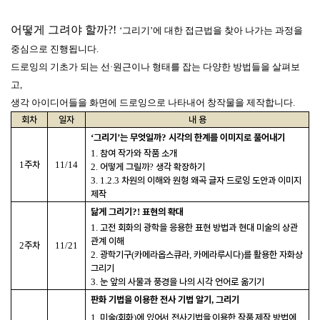
어떻게 그려야 할까?!
‘그리기’에 대한 접근법을 찾아 나가는 과정을
중심으로 진행됩니다.
드로잉의 기초가 되는 선·원근이나 형태를 잡는 다양한 방법들을 살펴보
고,
생각 아이디어들을 화면에 드로잉으로 나타내어 창작물을 제작합니다.
회차
일자
내 용
‘
그리기
’
는 무엇일까
?
시각의 한계를 이미지로 풀어내기
1.
참여 작가와 작품 소개
1
주차
11/14
2.
어떻게 그릴까
?
생각 확장하기
3. 1.2.3
차원의 이해와 원형 왜곡 글자 드로잉 도안과 이미지
제작
닮게 그리기
?!
표현의 확대
1.
고전 회화의 광학을 응용한 표현 방법과 현대 미술의 상관
관계 이해
2
주차
11/21
2.
광학기구
(
카메라옵스큐라
,
카메라루시다
)
를 활용한 자화상
그리기
3.
눈 앞의 사물과 풍경을 나의 시각 언어로 옮기기
판화 기법을 이용한 전사 기법 알기
,
그리기
1.
미술
(
회화
)
에 있어서 전사기법을 이용한 작품 제작 방법에