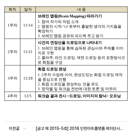
회차
일자
내 용
브래인 맵핑
(Brain Mapping)
따라가기
1.
참여 작가와 작업 소개
1
주차
11/14
2.
맵핑의 시작
-‘
나
’
로부터 출발한 생각의 가지들을
확장하기
3.
브레인 맵핑 공유와 피드백 주고 받기
사건의 연장선을 드로잉으로 나타내기
1.
브레인 맵핑을 통해 습득된 관심사와 주제를 이미
2
주차
11/21
지로 구현
2.
콜라주
,
라인 드로잉
,
색면 드로잉 등의 표현방식으
로 화첩을 구성
화첩 드로잉 완성
1. 2
주차 수업에 이어
,
완성도있는 화첩 드로잉 제작
3
주차
11/28
을 중심으로 진행
2.
화첩 드로잉을 완성하는 것을 유도
3.
창작물 및 워크숍 전반에 대한 토론 및 마무리
4
주차
12/5
워크숍 결과 전시
<
드로잉
,
이미지의 탐닉
>
오프닝
이전글
[공고 제 2015-5호] 2016 인천아트플랫폼 레지던시 7기 입주작가 모집 공고