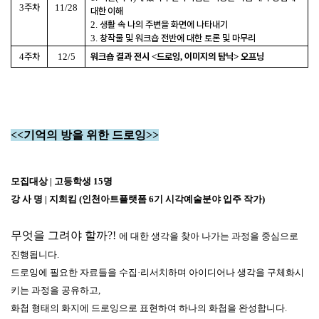
3
주차
11/28
대한 이해
2.
생활 속 나의 주변을 화면에 나타내기
3.
창작물 및 워크숍 전반에 대한 토론 및 마무리
4
주차
12/5
워크숍 결과 전시
<
드로잉
,
이미지의 탐닉
>
오프닝
<<기억의 방을 위한 드로잉>>
모집대상 | 고등학생 15명
강 사 명 | 지희킴 (인천아트플랫폼 6기 시각예술분야 입주 작가)
무엇을 그려야 할까?!
에 대한 생각을 찾아 나가는 과정을 중심으로
진행됩니다.
드로잉에 필요한 자료들을 수집·리서치하며 아이디어나 생각을 구체화시
키는 과정을 공유하고,
화첩 형태의 화지에 드로잉으로 표현하여 하나의 화첩을 완성합니다.