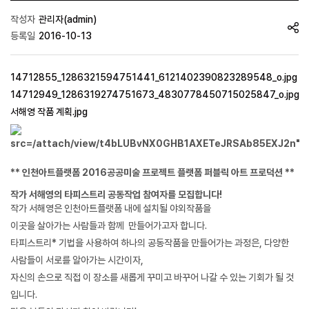
작성자
관리자(admin)
등록일
2016-10-13
14712855_1286321594751441_6121402390823289548_o.jpg
14712949_1286319274751673_4830778450715025847_o.jpg
서해영 작품 계획.jpg
** 인천아트플랫폼 2016공공미술 프로젝트 플랫폼 퍼블릭 아트 프로덕션 **
작가 서해영의 타피스트리 공동작업 참여자를 모집합니다!
작가 서해영은 인천아트플랫폼 내에 설치될 야외작품을
이
곳을 살아가는 사람들과 함께 만들어가고자 합니다.
타피스트리* 기법을 사용하여 하나의 공동작품을 만들어가는 과정은, 다양한
사람들이 서로를 알아가는 시간이자,
자신의 손으로 직접 이 장소를 새롭게 꾸미고 바꾸어 나갈 수 있는 기회가 될 것
입니다.