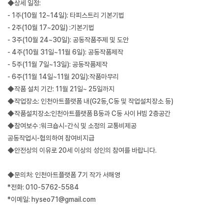
◆상세 일정:
- 1주(10월 12~14일): 타피스트리 기본기법
- 2주(10월 17~20일) :기본기법
- 3주(10월 24~30일): 공동작품주제 및 도안
- 4주(10월 31일~11월 6일): 공동작품제작
- 5주(11월 7일~13일): 공동작품제작
- 6주(11월 14일~11월 20일):작품마무리
◆작품 설치 기간: 11월 21일~ 25일까지
◆작업장소: 인천아트플랫폼 내(G2동,C동 및 작업설치장소 등)
◆작품설치장소:인천아트플랫폼 B동과 C동 사이 H빔 2층공간
◆참여보수 :워크숍시-간식 및 소정의 교통비제공
공동작업시-협의하여 참여비지급
◆안전상의 이유로 20세 이상의 성인의 참여를 바랍니다.
◆문의처: 인천아트플랫폼 7기 작가 서해영
*전화: 010-5762-5584
*이메일: hyseo71@gmail.com