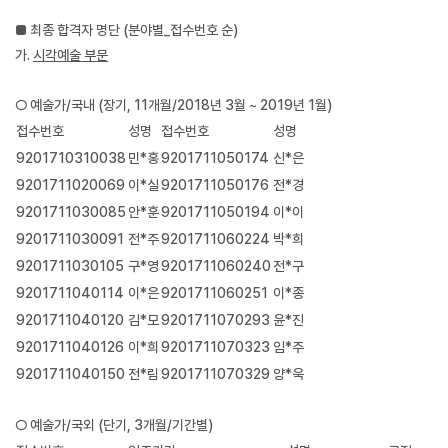
■
최종 합격자 명단 (분야별_접수번호 순)
가.
시각예술 부문
○ 예술가/국내 (장기, 11개월/2018년 3월 ~ 2019년 1월)
접수번호
성명
접수번호
성명
9201710310038
민*홍
9201711050174
신*은
9201711020069
이*실
9201711050176
전*경
9201711030085
안*훈
9201711050194
이*이
9201711030091
전*주
9201711060224
박*희
9201711030105
구*영
9201711060240
전*구
9201711040114
이*은
9201711060251
이*종
9201711040120
김*모
9201711070293
윤*진
9201711040126
이*희
9201711070323
임*주
9201711040150
전*림
9201711070329
양*욱
○ 예술가/국외 (단기, 3개월/기간별)