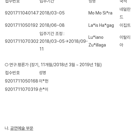
접수번호
입주기간
성명
국적
네덜란
9201711040147
2018/03~05
Mo Mo Si*ra
드
9201711050192
2018/06~08
La*is Ha*gag
이집트
입주기간 조정 :
Lu*iano
이탈리
9201711070302
2018/03~05→2018/09-
Zu*illaga
아
11
○ 연구․평론가 (장기, 11개월/2018년 3월 ~ 2019년 1월)
접수번호
성명
9201711050168
이*헌
9201711070319
손*이
나.
공연예술 부문