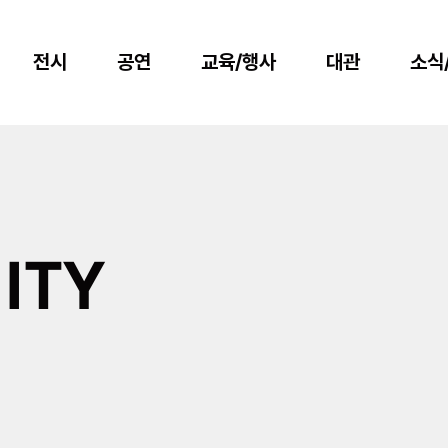
전시
공연
교육/행사
대관
소식
ITY