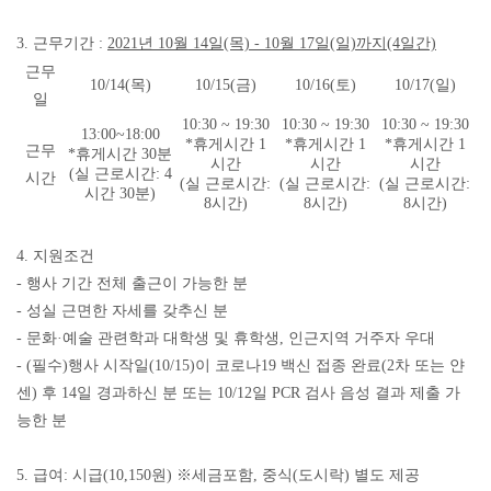
3. 근무기간 :
2021년 10월 14일(목) - 10월 17일(일)까지(4일간)
근무
10/14(목)
10/15(금)
10/16(토)
10/17(일)
일
10:30 ~ 19:30
10:30 ~ 19:30
10:30 ~ 19:30
13:00~18:00
*휴게시간 1
*휴게시간 1
*휴게시간 1
근무
*휴게시간 30분
시간
시간
시간
(실 근로시간: 4
시간
(실 근로시간:
(실 근로시간:
(실
근로시간:
시간 30분)
8시간)
8시간)
8시간)
4. 지원조건
- 행사 기간 전체 출근이 가능한 분
- 성실 근면한 자세를 갖추신 분
- 문화·예술 관련학과 대학생 및 휴학생, 인근지역 거주자 우대
- (필수)행사 시작일(10/15)이 코로나19 백신 접종 완료(2차 또는 얀
센) 후 14일 경과하신 분
또는
10/12일 PCR 검사 음성 결과 제출 가
능한 분
5. 급여:
시급(10,150원) ※세금포함, 중식(도시락) 별도 제공