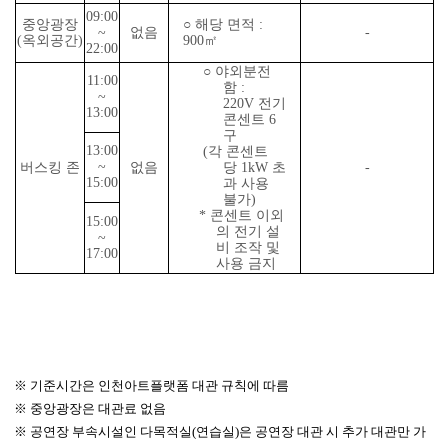
09:00
중앙광장
○
해당 면적
:
~
없음
-
(
옥외공간
)
900
㎡
22:00
○
야외분전
11:00
함
:
~
220V
전기
13:00
콘센트
6
구
13:00
(
각 콘센트
~
버스킹 존
없음
당
1kW
초
-
15:00
과 사용
불가
)
*
콘센트 이외
15:00
의 전기 설
~
비 조작 및
17:00
사용 금지
※
기준시간은 인천아트플랫폼 대관 규칙에 따름
※
중앙광장은 대관료 없음
※
공연장 부속시설인 다목적실
(
연습실
)
은 공연장 대관 시 추가 대관만 가