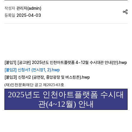
작성자
관리자(admin)
등록일
2025-04-03
[붙임1] [공고문] 2025년도 인천아트플랫폼 4~12월 수시대관 안내(안).hwp
[붙임2] 신청서1 (전시장1, 2).hwp
[붙임3] 신청서2 (공연장, 중앙광장 및 버스킹존).hwp
(
재
)
인천문화재단 공고 제
2025-63
호
2025
년도 인천아트플랫폼 수시대
관
(4~12
월
)
안내