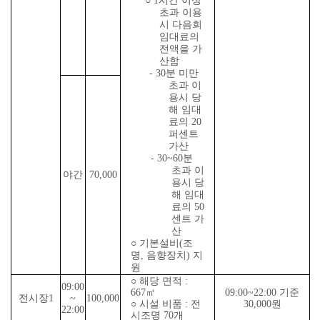
○
1
시간 이상
초과 이용
시 다음회
임대료의
전액을 가
산함
- 30
분 미만
초과 이
용시 당
해 임대
료의
20
퍼센트
가산
- 30~60
분
초과 이
야간
70,000
용시 당
해 임대
료의
50
센트 가
산
○
기본설비
(
조
명
,
음향장치
)
지
원
○
해당 면적
:
09:00
667
㎡
09:00~22:00
기준
전시장
1
~
100,000
○
시설 비품
:
전
30,000
원
22:00
시조명
70
개