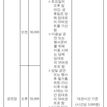
○
토요일의
오후 및
야간
,
공
휴일은 당
해 임대료
의
20
퍼센
트를 가산
함
오전
30,000
○
다음날 공
연 또는
행사준비
를 위해
이용 시에
는 당해
임대료
의
50
퍼센
트로 함
○
당일 공연
또는 행사
후 철거를
위한
23
시
이후 이용
시에는 야
간 임대료
공연장
오후
50,000
대관시간 기준
의
50
퍼센
트로 함
(
시간당
3,000
원
)