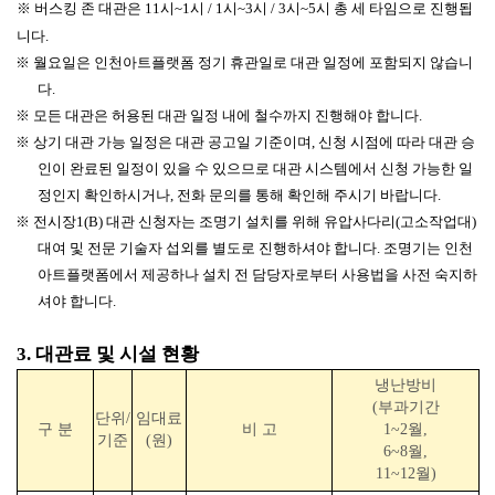
※
버스킹 존 대관은
11
시
~1
시
/ 1
시
~3
시
/ 3
시
~5
시 총 세 타임으로 진행됩
니다
.
※
월요일은 인천아트플랫폼 정기 휴관일로 대관 일정에 포함되지 않습니
다
.
※
모든 대관은 허용된 대관 일정 내에 철수까지 진행해야 합니다
.
※
상기 대관 가능 일정은 대관 공고일 기준이며
,
신청 시점에 따라 대관 승
인이 완료된 일정이 있을 수 있으므로 대관 시스템에서 신청 가능한 일
정인지 확인하시거나
,
전화 문의를 통해 확인해 주시기 바랍니다
.
※ 전시장1(B) 대관 신청자는 조명기 설치를 위해 유압사다리(고소작업대)
대여 및 전문 기술자 섭외를 별도로 진행하셔야 합니다. 조명기는 인천
아트플랫폼에서 제공하나 설치 전 담당자로부터 사용법을 사전 숙지하
셔야 합니다.
3.
대관료 및 시설 현황
냉난방비
(
부과기간
단위
/
임대료
구 분
비 고
1~2
월
,
기준
(
원
)
6~8
월
,
11~12
월
)