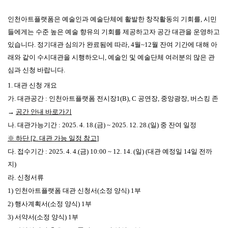
인천아트플랫폼은 예술인과 예술단체에 활발한 창작활동의 기회를
,
시민
들에게는 수준 높은 예술 향유의 기회를 제공하고자 공간 대관을 운영하고
있습니다
.
정기대관 심의가 완료됨에 따라
, 4
월
~12
월 잔여 기간에 대해 아
래와 같이 수시대관을 시행하오니
,
예술인 및 예술단체 여러분의 많은 관
심과 신청 바랍니다
.
1.
대관 신청 개요
가
.
대관공간
:
인천아트플랫폼 전시장
1(B), C
공연장
,
중앙광장
,
버스킹 존
→
공간 안내 바로가기
나
.
대관가능기간
: 2025. 4. 18.(
금
) ~ 2025. 12. 28.(
일
)
중 잔여 일정
※
하단
[2.
대관 가능 일정 참고
]
다
.
접수기간
: 2025. 4. 4.(
금
) 10:00 ~ 12. 14. (
일
) (
대관 예정일
14
일 전까
지
)
라
.
신청서류
1)
인천아트플랫폼 대관 신청서
(
소정 양식
) 1
부
2)
행사계획서
(
소정 양식
) 1
부
3)
서약서
(
소정 양식
) 1
부