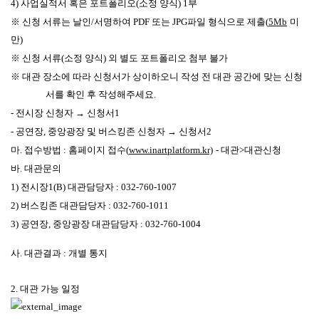
4)
사업실적서 혹은 포트폴리오
(
소정 양식
) 1
부
※
신청 서류는 날인
/
서명하여
PDF
또는
JPG
파일 형식으로 제출
(
5Mb
미
만
)
※
신청 서류
(
소정 양식
)
외 별도 포트폴리오 첨부 불가
※
대관 장소에 따라 신청서가 상이하오니 작성 전 대관 공간에 맞는 신청
서를 확인 후 작성해주세요
.
-
전시장 신청자
→
신청서
1
-
공연장
,
중앙광장 및 버스킹존 신청자
→
신청서
2
마
.
접수방법
:
홈페이지 접수
(
www.inartplatform.kr)
-
대관
>
대관신청
바
.
대관문의
1)
전시장
1(B)
대관담당자
: 032-760-1007
2)
버스킹존 대관담당자
: 032-760-1011
3)
공연장
,
중앙광장 대관담당자
: 032-760-1004
사
.
대관결과
:
개별 통지
2.
대관 가능 일정