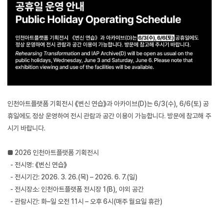
인천아트플랫폼 기획전시 《변신 연습》과 아카이브
(D)
는
6/3(
수
), 6/6(
토
)
공
휴일에도 정상 운영하여 전시 관람과 공간 이용이 가능합니다
.
방문에 참고해 주
시기 바랍니다
.
■
2026
인천아트플랫폼 기획전시
-
전시명
:
《변신 연습》
-
전시기간
: 2026. 3. 26.(
목
)
–
2026. 6. 7.(
일
)
-
전시장소
:
인천아트플랫폼 전시장
1(B),
야외 공간
-
관람시간
:
화–일 오전
11
시 – 오후
6
시
(
매주 월요일 휴관
)