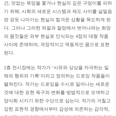
간
,
덧없는 욕망을 쫓거나 현실의 깊은 구덩이를 피하
기 위해
,
사회의 새로운 시스템과 제도 사이를 살얼음
판 걷듯 나아가는 현실의 힘겨운 상황을 목도하게 된
다
.
그러나 그러한 좌절과 절망에서 벗어나려는 희망
의 몸짓들은 외부 현실로 인식되는
4
점의 대형 작품
사이에 존재하며
,
격정적이고 역동적인 몸으로 표현
된다
.
2
층 전시장에는 작가가
‘
사유와 상상을 자극하는 일
체의 행위와 기록
’
이라고 정의하는 드로잉 작품들이
펼쳐진다
.
작가는 드로잉을 수시로 일어나는 새로운
것에 대한 표현 욕구와 변화를 방법적으로 모색하고
양식화 시키기 위한 수단으로 삼는다
.
작가의 거칠고
강한 표현적 경향에서부터 감성에 의존하는 감각적
,