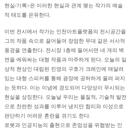
현실
/
기록
>
은 이러한 현실과 관계 맺는 작가의 예술
적 태도를 은유한다
.
이번 전시에서 작가는 인천아트플랫폼의 전시공간을
그의 작품 속으로 끌어들여 장엄한 무대 같은 서사적
풍경을 연출한다
.
전시장
1
층에 들어서면 네 개의 벽
면을 에워싸는 대형 작품과 마주하게 된다
.
오늘의 일
상적 현상인 대립된 진영의 구호가 크레인에 매달려
있는 대형 스피커를 통해 광장에 공허하게 울려 퍼지
는 듯하다
.
이는 이념에 경도되어 다양성이 무시되는
현실을 상징한다
.
오늘날 우리는 물질적
,
기술적 발전
으로 찬란한 성과를 이루어 냈지만 합리와 이성으로
판단하기 어려운 혼란을 겪기도 한다
.
로봇과 인공지능의 출현으로 존엄성을 위협받는 인