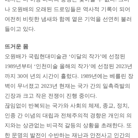
나 오원배의 오래된 드로잉들은 역사적 기록이 되어
여전히 비릿한 냄새와 함께 옅은 기억을 선연히 불러
들이고 있다
.
뜨거운 몸
오원배가 국립현대미술관
‘
이달의 작가
’
에 선정된
1989
년부터
‘
인천미술 올해의 작가
’
에 선정된
2023
년
까지
30
여 년의 시간이 흘렀다
. 1989
년에는 베를린 장
벽이 무너졌고
2023
년 현재는 국가 간의 일촉즉발의
긴장과 크고 작은 전쟁이 진행 중이다
.
끊임없이 반복되는 국가와 사회의 체제
,
종교
,
정치
,
인종 간 이념의 대립과 전체주의적 경향은 개인의 의
지와는 상관없는 비극적 갈등의 상황을 초래한다
.
또
한 문명의 발전이 수반하는 재난과 안전사고 인간의