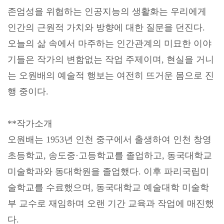
존엄성을 위협하는 인공지능의 생활화는 우리에게
인간의 근원적 가치와 방향에 대한 질문을 던진다
.
오늘의 삶 속에서 마주하는 인간관계의 미묘한 이야
기들은 작가의 변함없는 작업 주제이며
,
현실을 거니
는 오원배의 예술적 행보는 여전히 뜨거운 몸으로 진
행 중이다
.
**
작가소개
오원배는
1953
년 인천 중구에서 출생하여 인천 창영
초등학교
,
송도중
·
고등학교를 졸업하고
,
동국대학교
미술학과와 동대학원을 졸업했다
.
이후 파리국립미
술학교를 수료했으며
,
동국대학교 예술대학 미술학
부 교수로 재임하며 오랜 기간 교육과 작업에 매진했
다
.