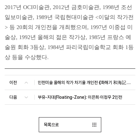
2017
년
OCI
미술관
, 2012
년 금호미술관
, 1998
년 조선
일보미술관
, 1989
년 국립현대미술관
<
이달의 작가전
>
등
20
회의 개인전을 개최했으며
, 1997
년 이중섭 미
술상
, 1992
년 올해의 젊은 작가상
, 1985
년 프랑스 예
술원 회화
3
등상
, 1984
년 파리국립미술학교 회화
1
등
상 등을 수상했다
.
이전
인천미술 올해의 작가 차기율 개인전 《화해기 和海記 Hwahaegi: Reconciling with the Sea》
다음
부유-지대(Floating-Zone): 이은희·이정우 2인전
목록으로