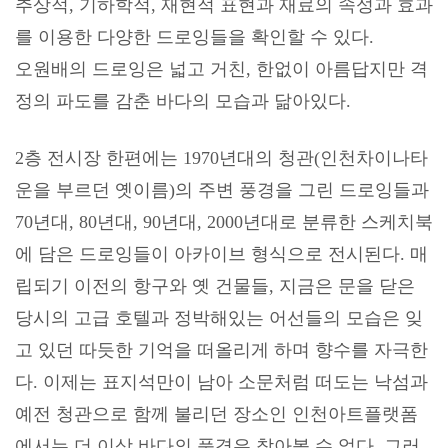
추상적
,
기하학적
,
재현적 표현과 재료의 속성과 효과
를 이용한 다양한 드로잉들을 확인할 수 있다
.
오원배의 드로잉은 넓고 거친
,
한없이 아름답지만 격
정의 파도를 감춘 바다의 모습과 닮아있다
.
2
층 전시장 한편에는
1970
년대의 청관
(
인천차이나타
운을 부르던 옛이름
)
의 주변 풍경을 그린 드로잉들과
70
년대
, 80
년대
, 90
년대
, 2000
년대로 분류한 스케치북
에 담은 드로잉들이 아카이브 형식으로 전시된다
.
매
립되기 이전의 항구와 옛 건물들
,
지금은 문을 닫은
당시의 고급 호텔과 정박해있는 어선들의 모습은 잊
고 있던 따듯한 기억을 떠올리게 하며 향수를 자극한
다
.
이제는 표지석만이 남아 소문처럼 떠도는 낙섬과
예전 청관으로 함께 불리던 장소인 인천아트플랫폼
에서는 더 이상 바다의 풍경은 찾아볼 수 없다
.
그러