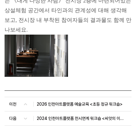
는 《내게 다정한 사람》 전시장 2층에 마련되어있는
상설체험 공간에서 타인과의 관계성에 대해 생각해
보고,
전시장 내 부착된 참여자들의
결과물도 함께 만
나보세요.
이전
2026 인천아트플랫폼 예술교육 <초등 정규 워크숍>
다음
2024 인천아트플랫폼 전시연계 워크숍 <씨앗의 이주를 허하라: 북녘의 콩과 쌀>