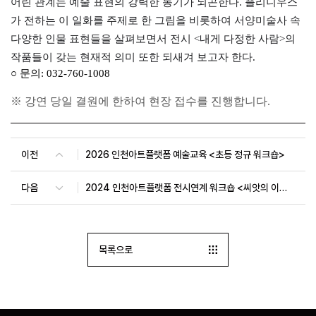
어린 관계는 예술 표현의 강력한 동기가 되곤한다. 플리니우스
가 전하는 이 일화를 주제로 한 그림을 비롯하여 서양미술사 속
다양한 인물 표현들을 살펴보면서 전시 <내게 다정한 사람>의
작품들이 갖는 현재적 의미 또한 되새겨 보고자 한다.
○
문의
: 032-760-1008
※ 강연 당일 결원에 한하여 현장 접수를 진행합니다.
이전
2026 인천아트플랫폼 예술교육 <초등 정규 워크숍>
다음
2024 인천아트플랫폼 전시연계 워크숍 <씨앗의 이주를 허하라: 북녘의 콩과 쌀>
목록으로