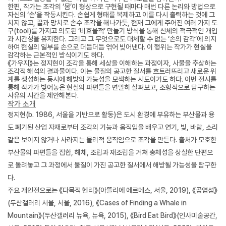
한편
,
작가
는 조각의
‘
몸
’
이 형상으로 구현될 때마다 매번 다른 논리와 방법으로
자신의
‘
손
’
을 작동시킨다
.
손쉽게 형태를 복제하고 이를 다시 출력하는 것에 그
치지 않고
,
끌과 망치로 손수 조각을 해나가듯
,
현재 그에게 주어진 여러 가지 도
구
(tool)
를 가지고 의도된
‘
비효율적
’
만들기 방식을 통해 신체의 적극적인 개입
과 시간성을 유지한다
.
그리고
그 무엇으로도 대체할 수 없는
‘
손의 감각
’
에 의지
하여 현실의 일부를 손으로 더듬더듬 엮어 빚어낸다
.
이 행위는 작가가 현실을
감각하는 근본적인 방식이기도 하다
.
《가우지》는 정지현이 조각을 통해 세상을 이해하는 과정이자
,
사물을 추상하는
조각적 해석의 결과물이다
.
이는 물질의 공고한 질서를 흐트러뜨리고 새로운 위
계를 생성하는 동시에 해방의 가능성을 모색하는 시도이기도 하다
.
이번 전시를
통해 작가가 빚어놓은 현실의 파편들을 면밀히 살펴보고
,
조형적으로 탐구하는
사유의 시간을 제안해본다
.
작가 소개
정지현
(b. 1986,
서울을 기반으로 활동
)
은 도시 환경에 부유하는 부산물과 용
도 폐기된 산업 자재로부터 조각의 기능과 움직임을 배우고 연기
,
빛
,
바람
,
소리
같은 보이지 않거나 사라지는 물리적 움직임으로 조각을 만든다
.
출처가 모호한
부산물의 파편들을 집합
,
해체
,
조립과 재조립을 거쳐 총체성을 상실한 단편으
로 돌려놓고 그 과정에서 물질이 가진 공고한 질서에서 해방될 가능성을 탐구한
다
.
주요 개인전으로는 《다목적 헨리》
(
아뜰리에 에르메스
,
서울
, 2019),
《곰염섬》
(
두산갤러리 서울
,
서울
, 2016),
《
Cases of Finding a Whale in
Mountain
》
(
두산갤러리 뉴욕
,
뉴욕
, 2015),
《
Bird Eat Bird
》
(
인사미술공간
,