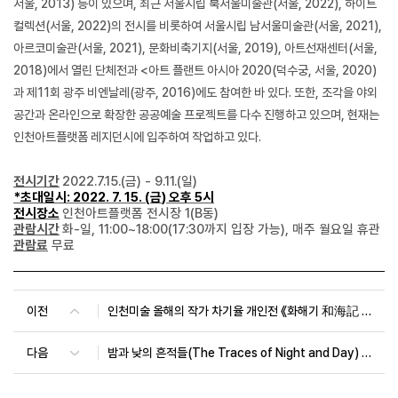
서울
, 2013)
등이 있으며
,
최근 서울시립 북서울미술관
(
서울
, 2022),
하이트
컬렉션
(
서울
, 2022)
의 전시를 비롯하여 서울시립 남서울미술관
(
서울
, 2021),
아르코미술관
(
서울
, 2021),
문화비축기지
(
서울
, 2019),
아트선재센터
(
서울
,
2018)
에서 열린 단체전과
<
아트 플랜트 아시아
2020(
덕수궁
,
서울
, 2020)
과 제
11
회 광주 비엔날레
(
광주
, 2016)
에도 참여한 바 있다
.
또한
,
조각을 야외
공간과 온라인으로 확장한 공공예술 프로젝트를 다수 진행하고 있으며
,
현재는
인천아트플랫폼 레지던시에 입주하여 작업하고 있다
.
전시기간
2022.7.15.(
금
) - 9.11.(
일
)
*
초대일시
: 2022. 7. 15. (
금
)
오후
5
시
전시장소
인천아트플랫폼
전시장
1(B
동
)
관람시간
화
-
일
, 11:00~18:00(17:30
까지 입장 가능
),
매주 월요일 휴관
관람료
무료
이전
인천미술 올해의 작가 차기율 개인전 《화해기 和海記 Hwahaegi: Reconciling with the Sea》
다음
밤과 낮의 흔적들(The Traces of Night and Day) : 갈유라·문소현 2인전