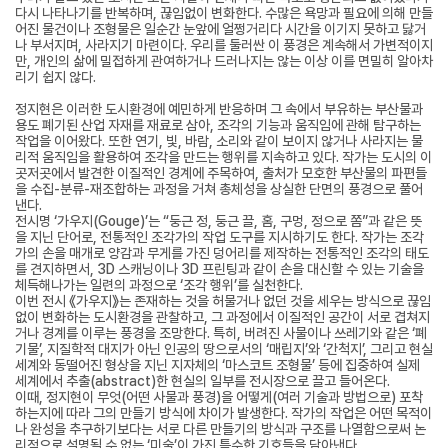
다시 나타나기를 반복하며
,
끊임없이 변화한다
.
수많은 욕망과 필요에 의해 만들
어진 물건이나 조형물은 일순간 눈앞에 얼쩡거리다 시간을 이기지 못하고 닳거
나 부서지며
,
사라지기 마련이다
.
우리를 둘러싼 이 풍경은 계속해서 가변적이지
만
,
개인의 삶에 밀접하게 관여하거나 드러나지는 않는 이상 이를 면밀히 알아차
리기 쉽지 않다
.
정지현은 이러한 도시환경에 예민하게 반응하며 그 속에서 부유하는 부산물과
용도 폐기된 산업 자재를 재료로 삼아
,
조각의 기능과 움직임에 관해 탐구하는
작업을 이어왔다
.
또한 연기
,
빛
,
바람
,
소리와 같이 보이지 않거나 사라지는 물
리적 움직임을 활용하여 조각을 만드는 행위를 지속하고 있다
.
작가는 도시의 이
곳저곳에서 발견한 이질적인 경계에 주목하여
,
출처가 모호한 부산물의
파편들
을 수집
-
분류
-
재조합하는 과정을 거쳐 총체성을 상실한 단면의 풍경으로 풀어
낸다
.
전시명
‘
가우지
(Gouge)’
는
“
둥근 정
,
둥근 끌
,
홈
,
구멍
,
정으로 쫌
”
과 같은 뜻
을 지닌 단어로
,
전통적인 조각가의 작업 도구를 지시하기도 한다
.
작가는 조각
가의 손을 매개로 양감과 무게를 가진 덩어리를 제작하는 전통적인 조각의 태도
를 견지하면서
, 3D
스캐닝이나
3D
프린팅과 같이 손을 대신할 수 있는 기술을
체득해나가는 일련의 과정으로
‘
조각 행위
’
를 실천한다
.
이번 전시 《가우지》는 존재하는 것을 허물거나 없던 것을 세우는 방식으로 끊임
없이 변화하는 도시환경을 관찰하고
,
그 과정에서 이질적인 공간이 서로 겹쳐지
거나 경계를 이루는 풍경을 조망한다
.
특히
,
버려진 사물이나 쓰레기와 같은
‘
폐
기물
’,
지질학적 대지가 아닌 인공의 땅으로서의
‘
매립지
’
와
‘
간척지
’,
그리고 현실
세계와 동떨어진 형상을 지닌 지자체의
‘
마스코트 조형물
’
등에 집중하여
실제
세계에서 추출
(abstract)
한 현실의 일부를 전시장으로 끌고 들어온다
.
이때
,
정지현이 무엇
(
어떤 사물과 풍경
)
을 어떻게
(
여러 기술과 방법으로
)
포착
하는지에 따라 그의 만들기 방식에 차이가 발생한다
.
작가의 작업은 어떤 목적이
나 완성을 추구하기보다는 서로 다른 만들기의 방식과 구조를 나열함으로써 논
리적으로 설명될 수 없는
‘
미술
’
이 가진 특수한 기호들을 담아낸다
.