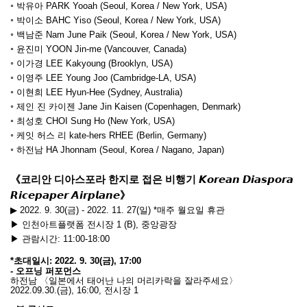
◦
박유아
PARK Yooah (Seoul, Korea / New York, USA)
◦
박이소
BAHC Yiso (Seoul, Korea / New York, USA)
◦
백남준
Nam June Paik (Seoul, Korea / New York, USA)
◦
윤진미
YOON Jin-me (Vancouver, Canada)
◦
이가경
LEE Kakyoung (Brooklyn, USA)
◦
이영주
LEE Young Joo (Cambridge-LA, USA)
◦
이현희
LEE Hyun-Hee (Sydney, Australia)
◦
제인 진 카이젠
Jane Jin Kaisen (Copenhagen, Denmark)
◦
최성호
CHOI Sung Ho (New York, USA)
◦
케잇 허스 리
kate-hers RHEE (Berlin, Germany)
◦
하전남
HA Jhonnam (Seoul, Korea / Nagano, Japan)
《코리안
디아스포라
한지로
접은
비행기
𝙆𝙤𝙧𝙚𝙖𝙣
𝘿𝙞𝙖𝙨𝙥𝙤𝙧𝙖
𝙍𝙞𝙘𝙚𝙥𝙖𝙥𝙚𝙧
𝘼𝙞𝙧𝙥𝙡𝙖𝙣𝙚
》
▶
2022. 9. 30(
금
) - 2022. 11. 27(
일
) *
매주
월요일
휴관
▶ 인천아트플랫폼
전시장
1 (B),
중앙광장
▶ 관람시간
: 11:00-18:00
*
초대일시
: 2022. 9. 30(
금
), 17:00
- 오프닝 퍼포먼스
하전남
〈일본에서 태어난 나의 머리카락을 잘라주세요〉
2022.09.30.(
금
),
16:00,
전시장
1