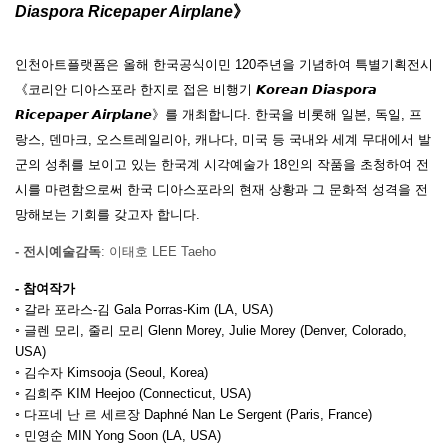
Diaspora Ricepaper Airplane
》
인천아트플랫폼은
올해
한국공식이민
120
주년을
기념하여
특별기획전시
《코리안
디아스포라
한지로
접은
비행기
𝙆𝙤𝙧𝙚𝙖𝙣
𝘿𝙞𝙖𝙨𝙥𝙤𝙧𝙖
𝙍𝙞𝙘𝙚𝙥𝙖𝙥𝙚𝙧
𝘼𝙞𝙧𝙥𝙡𝙖𝙣𝙚
》를
개최합니다
.
한국을
비롯해
일본
,
독일
,
프
랑스
,
덴마크
,
오스트레일리아
,
캐나다
,
미국
등
국내와
세계
무대에서
발
군의
성취를
보이고
있는
한국계
시각예술가
18
인의
작품을
초청하여
전
시를
마련함으로써
한국
디아스포라의
현재
상황과
그
문화적
성격을
전
망해보는
기회를
갖고자
합니다
.
- 전시예술감독
: 이태호 LEE Taeho
- 참여작가
◦
갈라 포라스
-
김
Gala Porras-Kim (LA, USA)
◦
글렌 모리
,
줄리 모리
Glenn Morey, Julie Morey (Denver, Colorado,
USA)
◦
김수자
Kimsooja (Seoul, Korea)
◦
김희주
KIM Heejoo (Connecticut, USA)
◦
다프네 난 르 세르장
Daphné Nan Le Sergent (Paris, France)
◦
민영순
MIN Yong Soon (LA, USA)