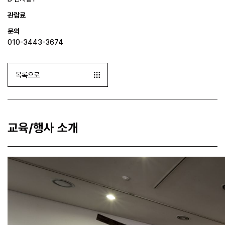
관람료
문의
010-3443-3674
목록으로
교육/행사 소개