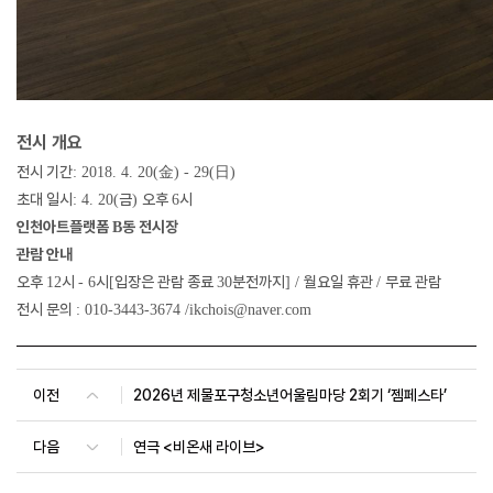
전시 개요
전시 기간
金
日
: 2018. 4. 20(
) - 29(
)
초대 일시
금
오후
시
: 4. 20(
)
6
인천아트플랫폼
동 전시장
B
관람 안내
오후
시
시
입장은 관람 종료
분전까지
월요일 휴관
무료 관람
12
- 6
[
30
] /
/
전시 문의
: 010-3443-3674 /ikchois@naver.com
이전
2026년 제물포구청소년어울림마당 2회기 ‘젬페스타’
다음
연극 <비온새 라이브>