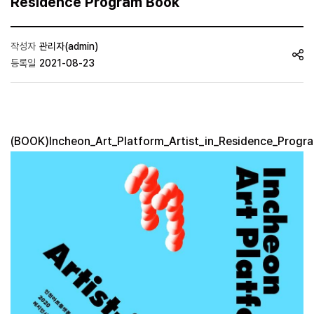
Residence Program Book
작성자
관리자(admin)
등록일
2021-08-23
(BOOK)Incheon_Art_Platform_Artist_in_Residence_Progr