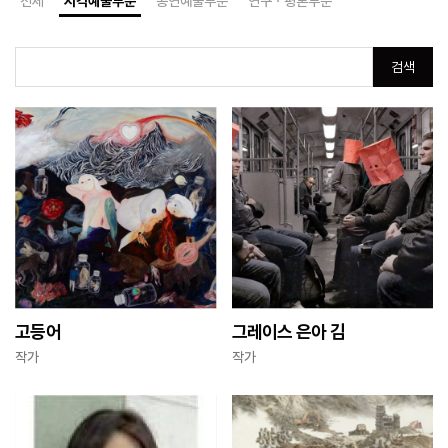
전체
시각예술부문
공연예술부문
연구ㆍ평론부문
검색
고등어
그레이스 은아 김
작가
작가