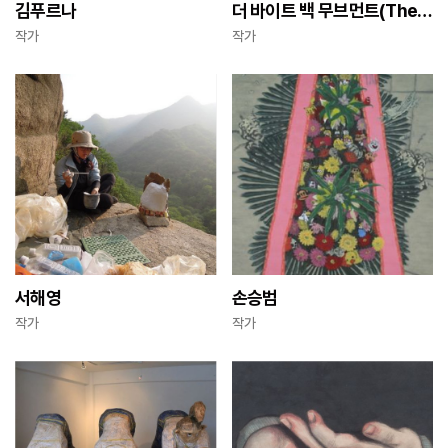
김푸르나
더 바이트 백 무브먼트(The Bite Back Movement)
작가
작가
서해영
손승범
작가
작가