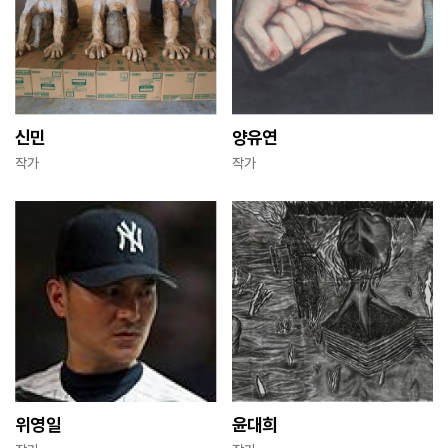
신민
양유연
작가
작가
위영일
윤대희