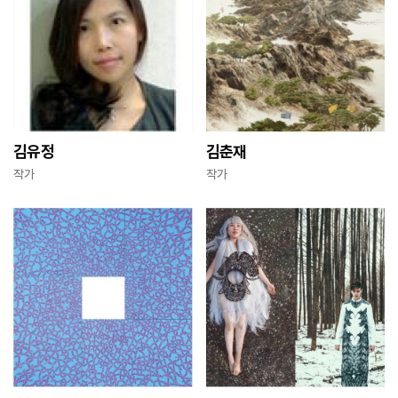
김유정
김춘재
작가
작가