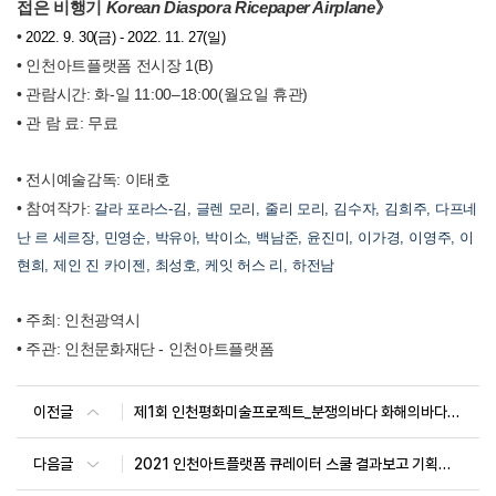
접은 비행기
Korean Diaspora Ricepaper Airplane
》
•
2022. 9. 30(
금
) - 2022. 11. 27(
일
)
• 인천아트플랫폼 전시장 1(B)
• 관람시간: 화-일 11:00–18:00(월요일 휴관)
• 관 람 료: 무료
• 전시예술감독: 이태호
• 참여작가:
갈라 포라스
-
김
,
글렌 모리
,
줄리 모리
,
김수자
,
김희주
,
다프네
난 르 세르장
,
민영순
,
박유아
,
박이소
,
백남준
,
윤진미
,
이가경
,
이영주
,
이
현희
,
제인 진 카이젠
,
최성호
,
케잇 허스 리
,
하전남
• 주최: 인천광역시
•
주관: 인천문화재단 - 인천아트플랫폼
이전글
제1회 인천평화미술프로젝트_분쟁의바다 화해의바다_도록보기
다음글
2021 인천아트플랫폼 큐레이터 스쿨 결과보고 기획전 《날것(The Raw)》 도록