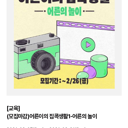
[교육]
(모집마감)어른이의 집콕생활1-어른의 놀이