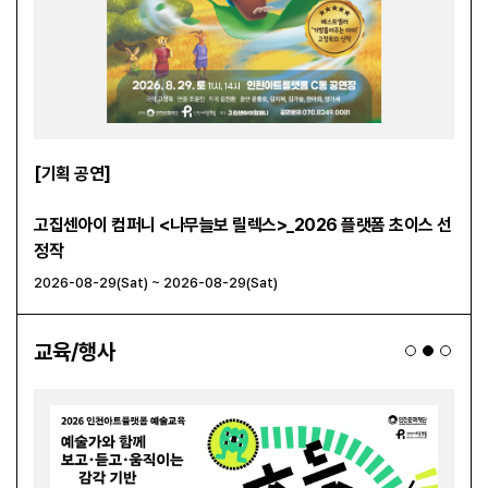
[기획 공연]
[대관
 초이
고집센아이 컴퍼니 <나무늘보 릴렉스>_2026 플랫폼 초이스 선
<심볼
정작
2026-08-29(Sat) ~ 2026-08-29(Sat)
2026
교육/행사